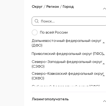
Морской и речной транспорт
Округ / Регион / Город
Мототехника и техника для
активного отдыха
Недвижимость
По всей России
Оборудование
Дальневосточный федеральный округ
Прицепы и полуприцепы
(ДФО)
Сельскохозяйственная техника
Приволжский федеральный округ (ПФО)
Складская техника
Северо-Западный федеральный округ
(СЗФО)
Спецтехника
Северо-Кавказский федеральный округ
(СКФО)
Сибирский федеральный округ (СФО)
Уральский федеральный округ (УФО)
Лизингополучатель
Центральный федеральный округ (ЦФО)