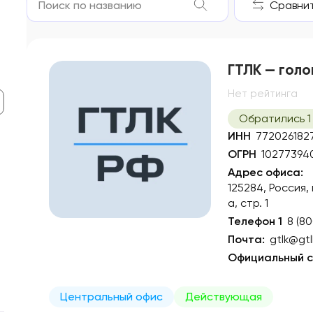
Сравнить
ГТЛК — голо
Нет рейтинга
Обратились 1
ИНН
772026182
ОГРН
10277394
Адрес офиса:
125284, Россия,
а, стр. 1
Телефон 1
8 (8
Почта:
gtlk@gtl
Официальный с
Центральный офис
Действующая