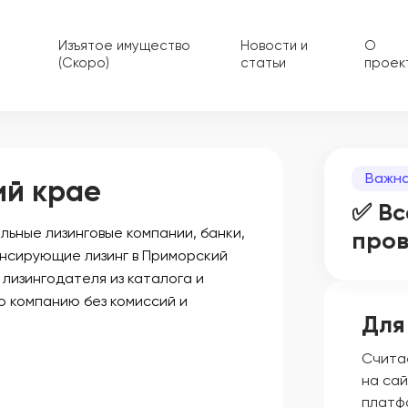
Изъятое имущество
Новости и
О
(Скоро)
статьи
проек
Важна
ий крае
✅ Вс
ьные лизинговые компании, банки,
про
ансирующие лизинг в Приморский
 лизингодателя из каталога и
ю компанию без комиссий и
Для
Счита
на сай
платф