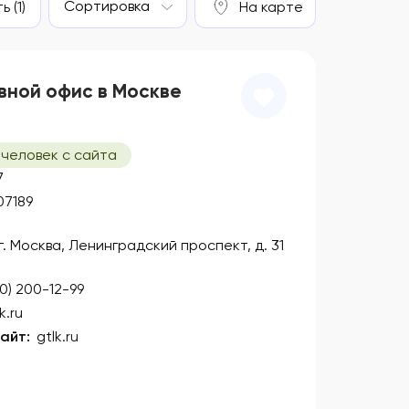
Сортировка
 (1)
На карте
вной офис в Москве
 человек с сайта
7
07189
 г. Москва, Ленинградский проспект, д. 31
00) 200-12-99
k.ru
айт:
gtlk.ru