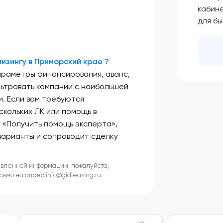
кабин
для б
изингу в Приморский крае ?
араметры финансирования, аванс,
льтровать компании с наибольшей
. Если вам требуются
скольких ЛК или помощь в
у «Получить помощь эксперта»,
варианты и сопроводит сделку
авленной информации, пожалуйста,
исьмо на адрес
info@gidleasing.ru
.