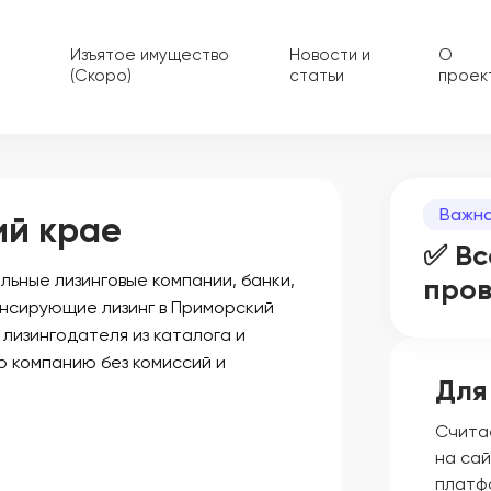
Изъятое имущество
Новости и
О
(Скоро)
статьи
проек
Важна
ий крае
✅ Вс
ьные лизинговые компании, банки,
про
ансирующие лизинг в Приморский
 лизингодателя из каталога и
ю компанию без комиссий и
Для
Счита
на сай
платф