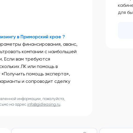
кабин
для б
изингу в Приморский крае ?
араметры финансирования, аванс,
льтровать компании с наибольшей
. Если вам требуются
скольких ЛК или помощь в
у «Получить помощь эксперта»,
варианты и сопроводит сделку
авленной информации, пожалуйста,
исьмо на адрес
info@gidleasing.ru
.