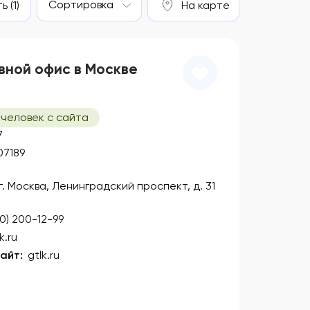
Сортировка
 (1)
На карте
вной офис в Москве
 человек с сайта
7
07189
 г. Москва, Ленинградский проспект, д. 31
00) 200-12-99
k.ru
айт:
gtlk.ru