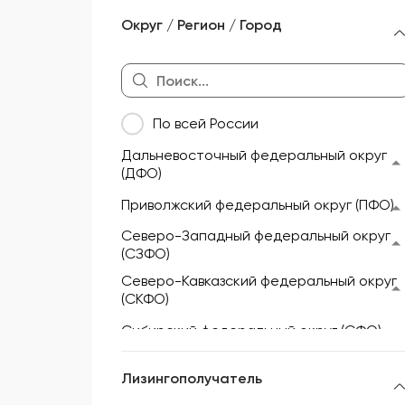
Морской и речной транспорт
Округ / Регион / Город
Мототехника и техника для
активного отдыха
Недвижимость
По всей России
Оборудование
Дальневосточный федеральный округ
Прицепы и полуприцепы
(ДФО)
Сельскохозяйственная техника
Приволжский федеральный округ (ПФО)
Складская техника
Северо-Западный федеральный округ
(СЗФО)
Спецтехника
Северо-Кавказский федеральный округ
(СКФО)
Сибирский федеральный округ (СФО)
Уральский федеральный округ (УФО)
Лизингополучатель
Центральный федеральный округ (ЦФО)