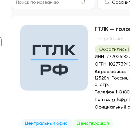
Сравнить
ГТЛК — голо
Нет рейтинга
Обратились 1
ИНН
772026182
ОГРН
10277394
Адрес офиса:
125284, Россия,
а, стр. 1
Телефон 1
8 (8
Почта:
gtlk@gtl
Официальный с
Центральный офис
Действующая